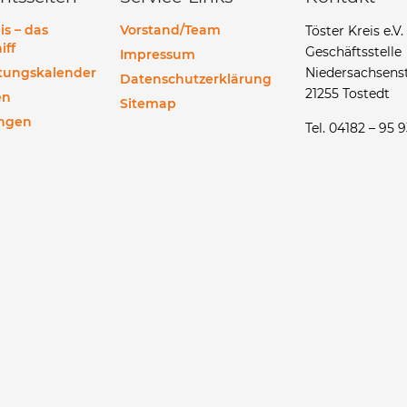
is – das
Vorstand/Team
Töster Kreis e.V.
iff
Geschäftsstelle
Impressum
ltungskalender
Niedersachsenst
Datenschutzerklärung
21255 Tostedt
en
Sitemap
ngen
Tel. 04182 – 95 9