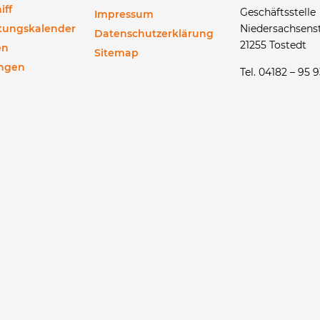
iff
Geschäftsstelle
Impressum
ltungskalender
Niedersachsenst
Datenschutzerklärung
21255 Tostedt
en
Sitemap
ngen
Tel. 04182 – 95 9