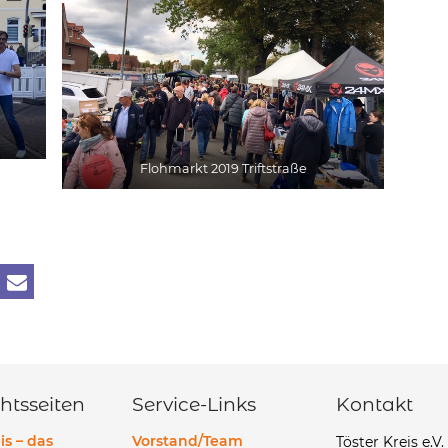
Flohmarkt 2019 Triftstraße
htsseiten
Service-Links
Kontakt
is – das
Vorstand/Team
Töster Kreis e.V.