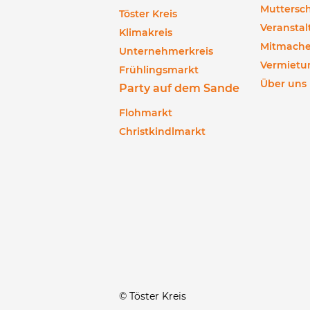
Muttersch
Töster Kreis
Veransta
Klimakreis
Mitmach
Unternehmerkreis
Vermietu
Frühlingsmarkt
Über uns
Party auf dem Sande
Flohmarkt
Christkindlmarkt
© Töster Kreis