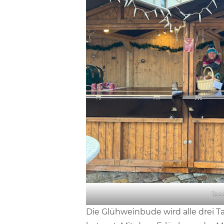
Tea
Die Glühweinbude wird alle drei T