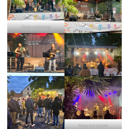
Änna und Mooji
Party am Sande