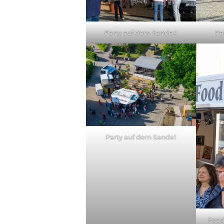
Party auf dem Sande4
Pa
Party auf dem Sande1
Food