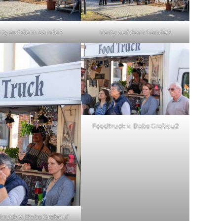
rty auf dem Sande3
Party auf dem Sande2
Foodtruck v. Babs Grabau2
truck v. Babs Grabau1