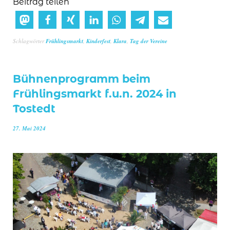
Beitrag teilen
Schlagwörter
Frühlingsmarkt
,
Kinderfest
,
Klara
,
Tag der Vereine
Bühnenprogramm beim
Frühlingsmarkt f.u.n. 2024 in
Tostedt
27. Mai 2024