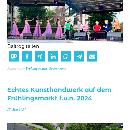
Beitrag teilen
Schlagwörter
Frühlingsmarkt
,
Gastronomie
Echtes Kunsthandwerk auf dem
Frühlingsmarkt f.u.n. 2024
27. Mai 2024