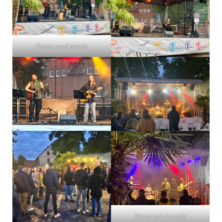
Änna und Mooji
Party am Sande