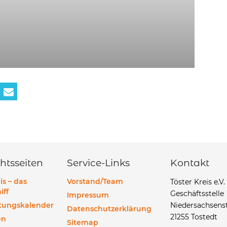
htsseiten
Service-Links
Kontakt
is – das
Vorstand/Team
Töster Kreis e.V.
iff
Geschäftsstelle
Impressum
ltungskalender
Niedersachsenst
Datenschutzerklärung
21255 Tostedt
en
Sitemap