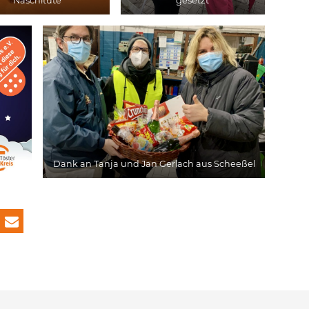
Naschitüte
gesetzt
Dank an Tanja und Jan Gerlach aus Scheeßel