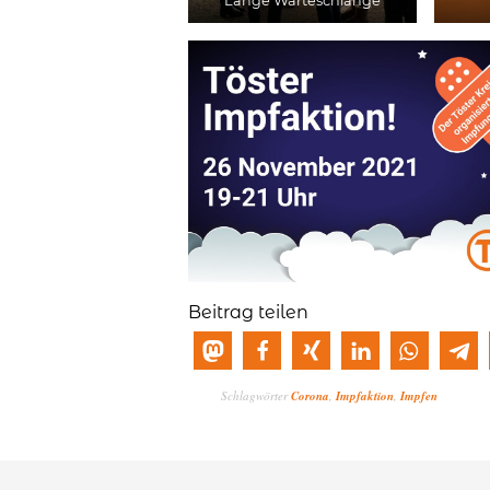
Lange Warteschlange
Beitrag teilen
Schlagwörter
Corona
,
Impfaktion
,
Impfen