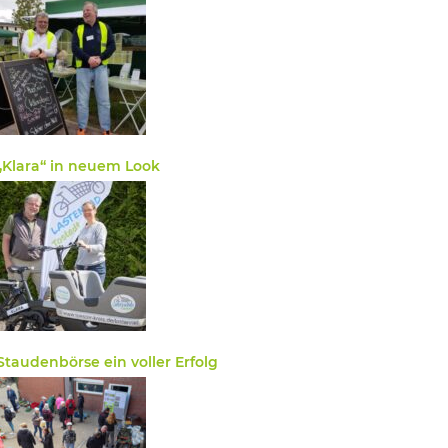
„Klara“ in neuem Look
Staudenbörse ein voller Erfolg