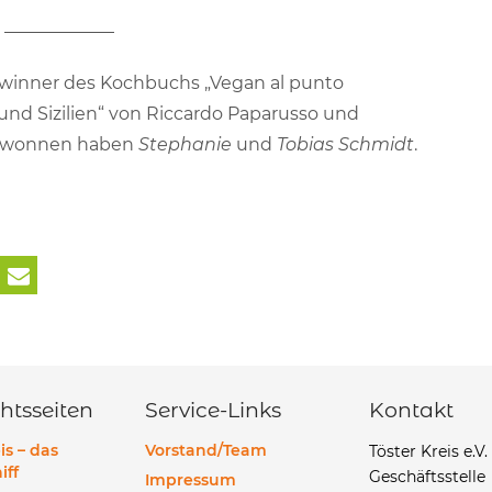
ewinner des Kochbuchs „Vegan al punto
und Sizilien“ von Riccardo Paparusso und
Gewonnen haben
Stephanie
und
Tobias Schmidt
.
htsseiten
Service-Links
Kontakt
is – das
Vorstand/Team
Töster Kreis e.V.
iff
Geschäftsstelle
Impressum