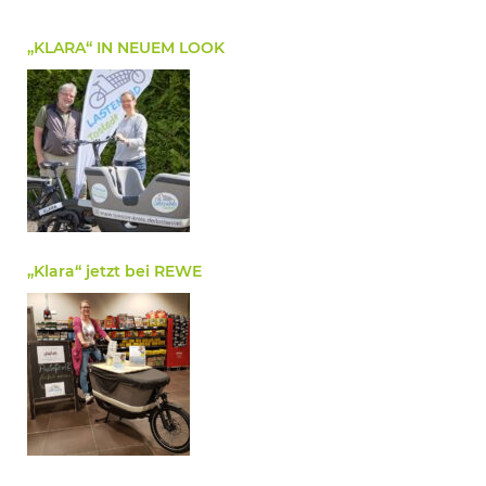
„KLARA“ IN NEUEM LOOK
„Klara“ jetzt bei REWE