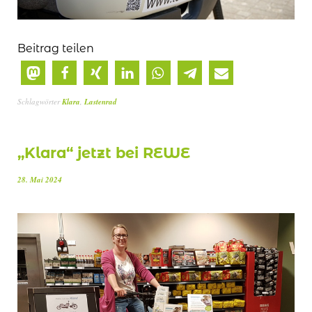
Beitrag teilen
Schlagwörter
Klara
,
Lastenrad
„Klara“ jetzt bei REWE
28. Mai 2024