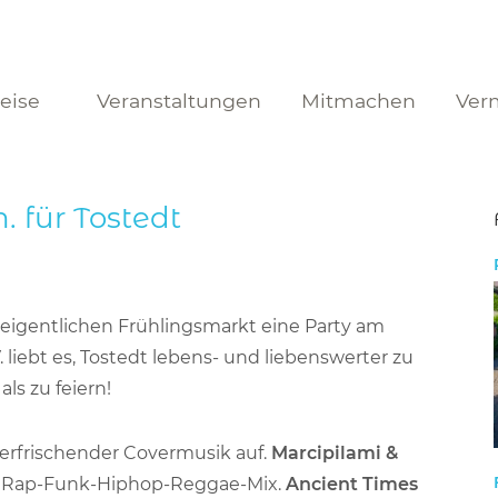
reise
Veranstaltungen
Mitmachen
Ver
. für Tostedt
eigentlichen Frühlingsmarkt eine Party am
V. liebt es, Tostedt lebens- und liebenswerter zu
ls zu feiern!
 erfrischender Covermusik auf.
Marcipilami &
n Rap-Funk-Hiphop-Reggae-Mix.
Ancient Times