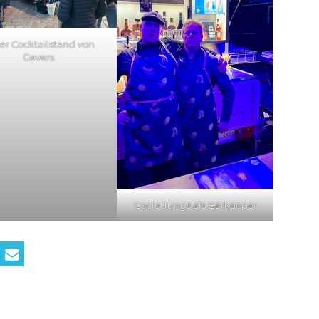
er Cocktailstand von
Gevers
Coole Jungs als Barkeeper