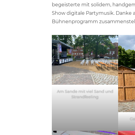
begeisterte mit solidem, handgem
Show digitale Partymusik. Danke 
Bühnenprogramm zusammenstellte
Am Sande mit viel Sand und
Strandfeeling
Ga